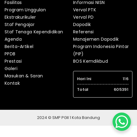
Fasilitas
Informasi NISN
Program Unggulan
Verval PTK
Ekstrakurikuler
Verval PD
Staf Pengajar
Dapodik
Staf Tenaga Kependidikan
Referensi
Agenda
Manajemen Dapodik
Berita-Artikel
Program Indonesia Pintar
PPDB
(PIP)
Prestasi
BOS Kemdikbud
Galeri
Masukan & Saran
Hari Ini
116
Kontak
Total
605391
2024 © SMP PGII 1 Kota Bandung