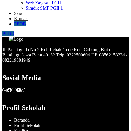
Web Yayasan PGII
Simdik SMP PGII 1
Saran
Kontak
PPDB
PPDB
Jl. Panatayuda No.2 Kel. Lebak Gede Kec. Coblong Kota
Bandung, Jawa Barat 40132 Telp. 0222500604 HP. 08562153234 /
082219881949
Sosial Media
Profil Sekolah
Beranda
Profil Sekolah
Fasilitas