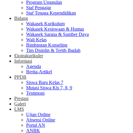
Program Unggulan
Staf Pengajar
Staf Tenaga Kependidikan
Bidang
Wakasek Kurikulum
Wakasek Kesiswaan & Humas
Wakasek Sarana & Sumber Daya
Wali Kelas
Bimbingan Konseling
Tim Disiplin & Tertib Ibadah
Ekstrakurikuler
Informasi
Agenda
Berita-Artikel
PPDB
Siswa Baru Kelas 7
Mutasi Siswa Kls 7, 8, 9
Testimoni
Prestasi
Galeri
LMS
Ujian Online
Absensi Online
Portal AN
ANBK