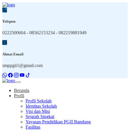
Telepon
0222500604 - 08562153234 - 082219881949
Almat Email
smppgii1@gmail.com
Beranda
Profil
Profil Sekolah
Identitas Sekolah
Visi dan Misi
Sejarah Singkat
Yayasan Pendidikan PGII Bandung
Fasilitas