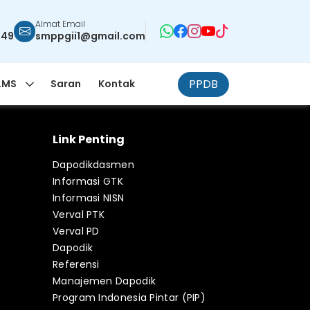
Almat Email
949
smppgii1@gmail.com
PPDB
LMS
Saran
Kontak
Link Penting
Dapodikdasmen
Informasi GTK
Informasi NISN
Verval PTK
Verval PD
Dapodik
Referensi
Manajemen Dapodik
Program Indonesia Pintar (PIP)