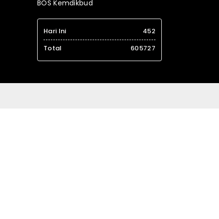
BOS Kemdikbud
Hari Ini
452
Total
605727