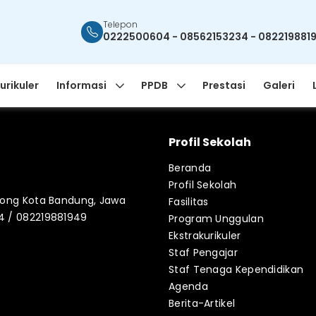
Telepon
0222500604 - 08562153234 - 082219881
urikuler
Informasi
PPDB
Prestasi
Galeri
Profil Sekolah
Beranda
Profil Sekolah
blong Kota Bandung, Jawa
Fasilitas
34 / 082219881949
Program Unggulan
Ekstrakurikuler
Staf Pengajar
Staf Tenaga Kependidikan
Agenda
Berita-Artikel