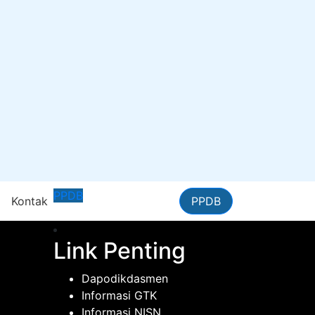
PPDB
n
Kontak
PPDB
Link Penting
Dapodikdasmen
Informasi GTK
Informasi NISN