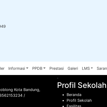
949
ler
Informasi
PPDB
Prestasi
Galeri
LMS
Sara
Profil Sekolah
Coblong Kota Bandung,
Beranda
08562153234 /
Profil Sekolah
Fasilitas