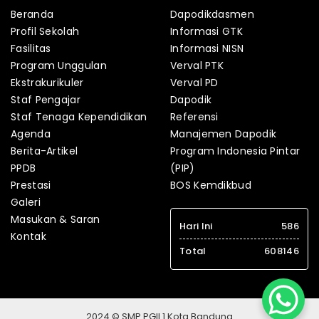
Beranda
Dapodikdasmen
Profil Sekolah
Informasi GTK
Fasilitas
Informasi NISN
Program Unggulan
Verval PTK
Ekstrakurikuler
Verval PD
Staf Pengajar
Dapodik
Staf Tenaga Kependidikan
Referensi
Agenda
Manajemen Dapodik
Berita-Artikel
Program Indonesia Pintar
PPDB
(PIP)
Prestasi
BOS Kemdikbud
Galeri
Masukan & Saran
Hari Ini
586
Kontak
Total
608146
2024 © SMP PGII 1 Kota Bandung