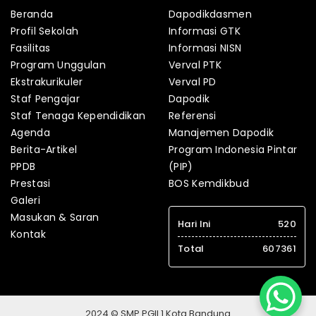
Beranda
Dapodikdasmen
Profil Sekolah
Informasi GTK
Fasilitas
Informasi NISN
Program Unggulan
Verval PTK
Ekstrakurikuler
Verval PD
Staf Pengajar
Dapodik
Staf Tenaga Kependidikan
Referensi
Agenda
Manajemen Dapodik
Berita-Artikel
Program Indonesia Pintar
PPDB
(PIP)
Prestasi
BOS Kemdikbud
Galeri
Masukan & Saran
Hari Ini
520
Kontak
Total
607361
2024 © SMP PGII 1 Kota Bandung