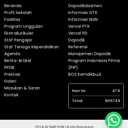
Beranda
Dapodikdasmen
Profil Sekolah
Informasi GTK
Fasilitas
Informasi NISN
Program Unggulan
Verval PTK
Ekstrakurikuler
Verval PD
Staf Pengajar
Dapodik
Staf Tenaga Kependidikan
Referensi
Agenda
Manajemen Dapodik
Berita-Artikel
Program Indonesia Pintar
PPDB
(PIP)
Prestasi
BOS Kemdikbud
Galeri
Masukan & Saran
Hari Ini
474
Kontak
Total
605749
2024 © SMP PGII 1 Kota Bandung