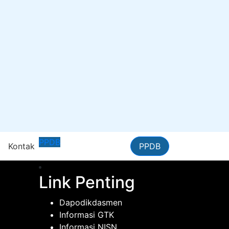
PPDB
n
Kontak
PPDB
Link Penting
Dapodikdasmen
Informasi GTK
Informasi NISN