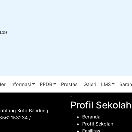
949
ler
Informasi
PPDB
Prestasi
Galeri
LMS
Sara
Profil Sekolah
Coblong Kota Bandung,
Beranda
08562153234 /
Profil Sekolah
Fasilitas