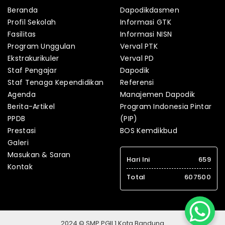
Beranda
Dapodikdasmen
Profil Sekolah
Informasi GTK
Fasilitas
Informasi NISN
Program Unggulan
Verval PTK
Ekstrakurikuler
Verval PD
Staf Pengajar
Dapodik
Staf Tenaga Kependidikan
Referensi
Agenda
Manajemen Dapodik
Berita-Artikel
Program Indonesia Pintar
PPDB
(PIP)
Prestasi
BOS Kemdikbud
Galeri
Masukan & Saran
Hari Ini
659
Kontak
Total
607500
2024 © SMP PGII 1 Kota Bandung