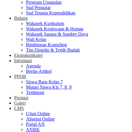
Program Unggulan
Staf Pengajar
Staf Tenaga Kependidikan
Bidang
Wakasek Kurikulum
Wakasek Kesiswaan & Humas
Wakasek Sarana & Sumber Daya
Wali Kelas
Bimbingan Konseling
Tim Disiplin & Tertib Ibadah
Ekstrakurikuler
Informasi
Agenda
Berita-Artikel
PPDB
Siswa Baru Kelas 7
Mutasi Siswa Kls 7, 8, 9
Testimoni
Prestasi
Galeri
LMS
Ujian Online
Absensi Online
Portal AN
ANBK