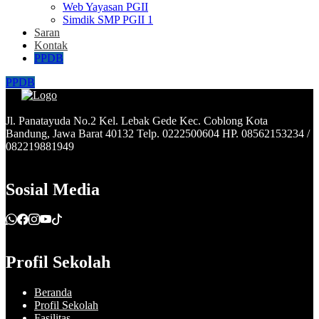
Web Yayasan PGII
Simdik SMP PGII 1
Saran
Kontak
PPDB
PPDB
Jl. Panatayuda No.2 Kel. Lebak Gede Kec. Coblong Kota
Bandung, Jawa Barat 40132 Telp. 0222500604 HP. 08562153234 /
082219881949
Sosial Media
Profil Sekolah
Beranda
Profil Sekolah
Fasilitas