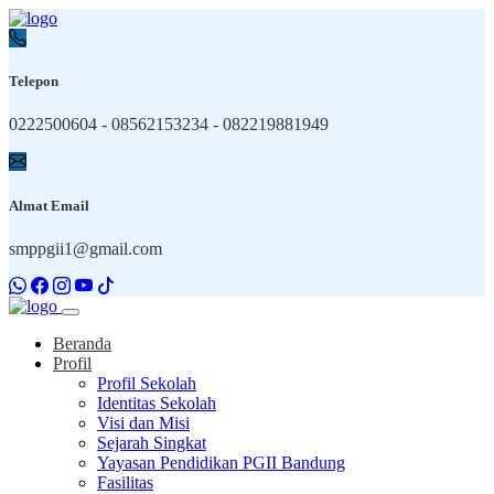
Telepon
0222500604 - 08562153234 - 082219881949
Almat Email
smppgii1@gmail.com
Beranda
Profil
Profil Sekolah
Identitas Sekolah
Visi dan Misi
Sejarah Singkat
Yayasan Pendidikan PGII Bandung
Fasilitas