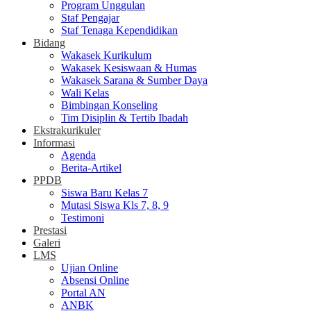
Program Unggulan
Staf Pengajar
Staf Tenaga Kependidikan
Bidang
Wakasek Kurikulum
Wakasek Kesiswaan & Humas
Wakasek Sarana & Sumber Daya
Wali Kelas
Bimbingan Konseling
Tim Disiplin & Tertib Ibadah
Ekstrakurikuler
Informasi
Agenda
Berita-Artikel
PPDB
Siswa Baru Kelas 7
Mutasi Siswa Kls 7, 8, 9
Testimoni
Prestasi
Galeri
LMS
Ujian Online
Absensi Online
Portal AN
ANBK