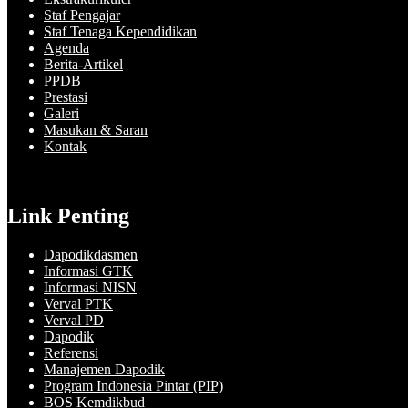
Staf Pengajar
Staf Tenaga Kependidikan
Agenda
Berita-Artikel
PPDB
Prestasi
Galeri
Masukan & Saran
Kontak
Link Penting
Dapodikdasmen
Informasi GTK
Informasi NISN
Verval PTK
Verval PD
Dapodik
Referensi
Manajemen Dapodik
Program Indonesia Pintar (PIP)
BOS Kemdikbud