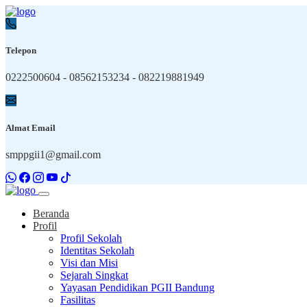
Telepon
0222500604 - 08562153234 - 082219881949
Almat Email
smppgii1@gmail.com
Beranda
Profil
Profil Sekolah
Identitas Sekolah
Visi dan Misi
Sejarah Singkat
Yayasan Pendidikan PGII Bandung
Fasilitas