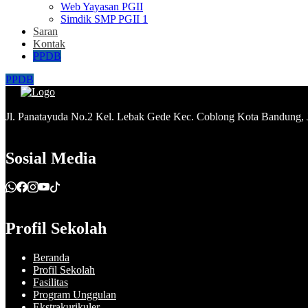
Web Yayasan PGII
Simdik SMP PGII 1
Saran
Kontak
PPDB
PPDB
Jl. Panatayuda No.2 Kel. Lebak Gede Kec. Coblong Kota Bandung,
Sosial Media
Profil Sekolah
Beranda
Profil Sekolah
Fasilitas
Program Unggulan
Ekstrakurikuler