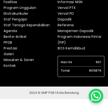
Fasilitas
Informasi NISN
Program Unggulan
Verval PTK
Ekstrakurikuler
Verval PD
Staf Pengajar
Dapodik
Staf Tenaga Kependidikan
Referensi
Agenda
Manajemen Dapodik
Berita-Artikel
Program Indonesia Pintar
PPDB
(PIP)
Prestasi
BOS Kemdikbud
Galeri
Masukan & Saran
Hari Ini
601
Kontak
Total
605876
2024 © SMP PGII 1 Kota Bandung