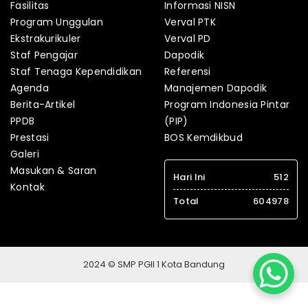
Fasilitas
Informasi NISN
Program Unggulan
Verval PTK
Ekstrakurikuler
Verval PD
Staf Pengajar
Dapodik
Staf Tenaga Kependidikan
Referensi
Agenda
Manajemen Dapodik
Berita-Artikel
Program Indonesia Pintar
PPDB
(PIP)
Prestasi
BOS Kemdikbud
Galeri
Masukan & Saran
Hari Ini
512
Kontak
Total
604978
2024 © SMP PGII 1 Kota Bandung