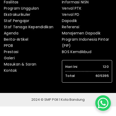
Fasilitas
Informasi NISN
Program Unggulan
Verval PTK
Ekstrakurikuler
Verval PD
Staf Pengajar
Dapodik
Staf Tenaga Kependidikan
Referensi
Agenda
Manajemen Dapodik
Berita-Artikel
Program Indonesia Pintar
PPDB
(PIP)
Prestasi
BOS Kemdikbud
Galeri
Masukan & Saran
Hari Ini
120
Kontak
Total
605395
2024 © SMP PGII 1 Kota Bandung