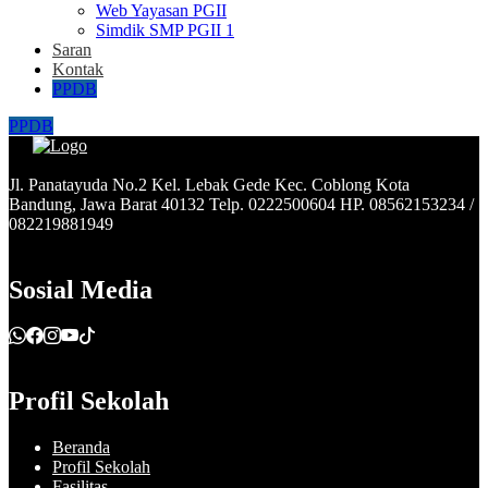
Web Yayasan PGII
Simdik SMP PGII 1
Saran
Kontak
PPDB
PPDB
Jl. Panatayuda No.2 Kel. Lebak Gede Kec. Coblong Kota
Bandung, Jawa Barat 40132 Telp. 0222500604 HP. 08562153234 /
082219881949
Sosial Media
Profil Sekolah
Beranda
Profil Sekolah
Fasilitas