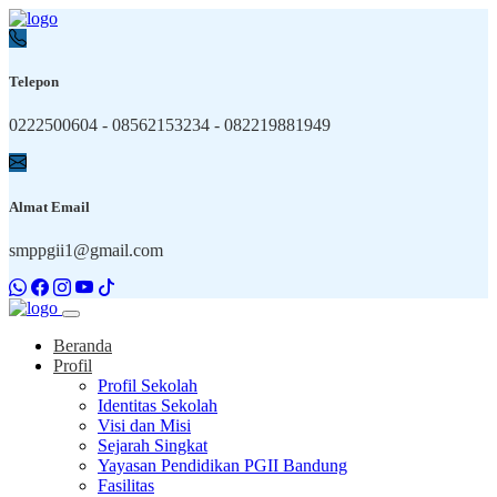
Telepon
0222500604 - 08562153234 - 082219881949
Almat Email
smppgii1@gmail.com
Beranda
Profil
Profil Sekolah
Identitas Sekolah
Visi dan Misi
Sejarah Singkat
Yayasan Pendidikan PGII Bandung
Fasilitas