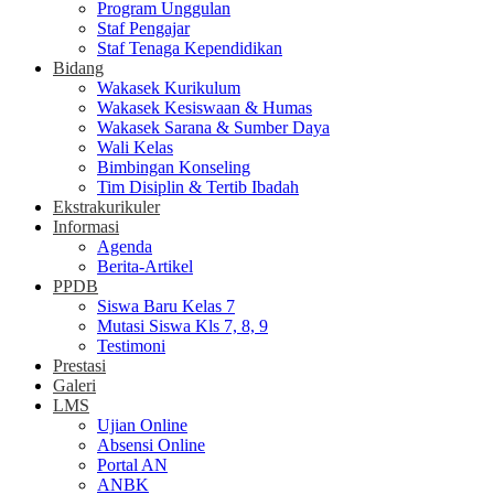
Program Unggulan
Staf Pengajar
Staf Tenaga Kependidikan
Bidang
Wakasek Kurikulum
Wakasek Kesiswaan & Humas
Wakasek Sarana & Sumber Daya
Wali Kelas
Bimbingan Konseling
Tim Disiplin & Tertib Ibadah
Ekstrakurikuler
Informasi
Agenda
Berita-Artikel
PPDB
Siswa Baru Kelas 7
Mutasi Siswa Kls 7, 8, 9
Testimoni
Prestasi
Galeri
LMS
Ujian Online
Absensi Online
Portal AN
ANBK