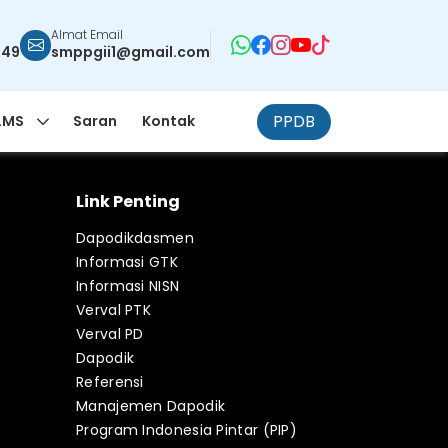
Almat Email
949
smppgii1@gmail.com
PPDB
LMS
Saran
Kontak
Link Penting
Dapodikdasmen
Informasi GTK
Informasi NISN
Verval PTK
Verval PD
Dapodik
Referensi
Manajemen Dapodik
Program Indonesia Pintar (PIP)