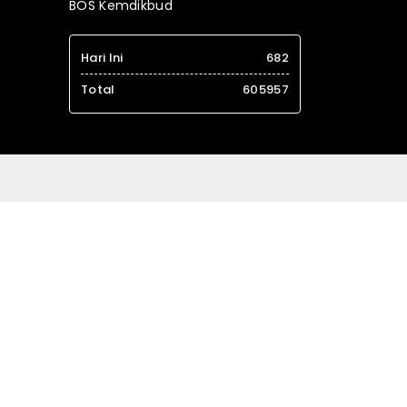
BOS Kemdikbud
Hari Ini
682
Total
605957