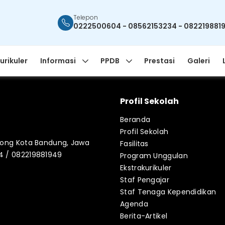
Telepon
0222500604 - 08562153234 - 082219881
urikuler
Informasi
PPDB
Prestasi
Galeri
Profil Sekolah
Beranda
Profil Sekolah
blong Kota Bandung, Jawa
Fasilitas
34 / 082219881949
Program Unggulan
Ekstrakurikuler
Staf Pengajar
Staf Tenaga Kependidikan
Agenda
Berita-Artikel