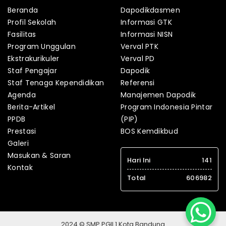
Beranda
Dapodikdasmen
Profil Sekolah
Informasi GTK
Fasilitas
Informasi NISN
Program Unggulan
Verval PTK
Ekstrakurikuler
Verval PD
Staf Pengajar
Dapodik
Staf Tenaga Kependidikan
Referensi
Agenda
Manajemen Dapodik
Berita-Artikel
Program Indonesia Pintar
PPDB
(PIP)
Prestasi
BOS Kemdikbud
Galeri
Masukan & Saran
Hari Ini
141
Kontak
Total
606982
2024 © SMP PGII 1 Kota Bandung