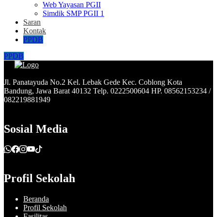
Web Yayasan PGII
Simdik SMP PGII 1
Saran
Kontak
PPDB
PPDB
Jl. Panatayuda No.2 Kel. Lebak Gede Kec. Coblong Kota
Bandung, Jawa Barat 40132 Telp. 0222500604 HP. 08562153234 /
082219881949
Sosial Media
Profil Sekolah
Beranda
Profil Sekolah
Fasilitas