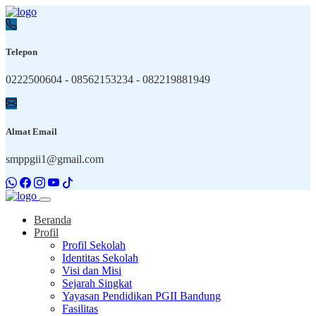
Telepon
0222500604 - 08562153234 - 082219881949
Almat Email
smppgii1@gmail.com
Beranda
Profil
Profil Sekolah
Identitas Sekolah
Visi dan Misi
Sejarah Singkat
Yayasan Pendidikan PGII Bandung
Fasilitas