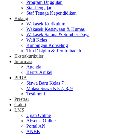
Program Unggulan
Staf Pengajar
Staf Tenaga Kependidikan
Bidang
Wakasek Kurikulum
Wakasek Kesiswaan & Humas
Wakasek Sarana & Sumber Daya
Wali Kelas
Bimbingan Konseling
Tim Disiplin & Tertib Ibadah
Ekstrakurikuler
Informasi
Agenda
Berita-Artikel
PPDB
Siswa Baru Kelas 7
Mutasi Siswa Kls 7, 8, 9
Testimoni
Prestasi
Galeri
LMS
Ujian Online
Absensi Online
Portal AN
ANBK