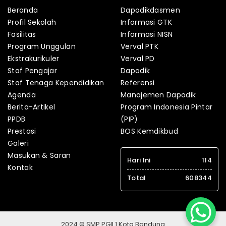
Beranda
Dapodikdasmen
Profil Sekolah
Informasi GTK
Fasilitas
Informasi NISN
Program Unggulan
Verval PTK
Ekstrakurikuler
Verval PD
Staf Pengajar
Dapodik
Staf Tenaga Kependidikan
Referensi
Agenda
Manajemen Dapodik
Berita-Artikel
Program Indonesia Pintar
PPDB
(PIP)
Prestasi
BOS Kemdikbud
Galeri
Masukan & Saran
Hari Ini
114
Kontak
Total
608344
2024 © SMP PGII 1 Kota Bandung