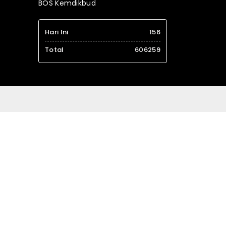
BOS Kemdikbud
Hari Ini
156
Total
606259