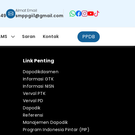
Almat Email
949
smppgii1@gmail.com
PPDB
LMS
Saran
Kontak
Link Penting
Dapodikdasmen
Informasi GTK
Informasi NISN
Verval PTK
Verval PD
Dapodik
Referensi
Manajemen Dapodik
Program Indonesia Pintar (PIP)