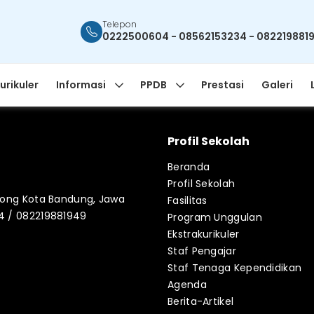
Telepon
0222500604 - 08562153234 - 082219881
urikuler
Informasi
PPDB
Prestasi
Galeri
Profil Sekolah
Beranda
Profil Sekolah
blong Kota Bandung, Jawa
Fasilitas
34 / 082219881949
Program Unggulan
Ekstrakurikuler
Staf Pengajar
Staf Tenaga Kependidikan
Agenda
Berita-Artikel