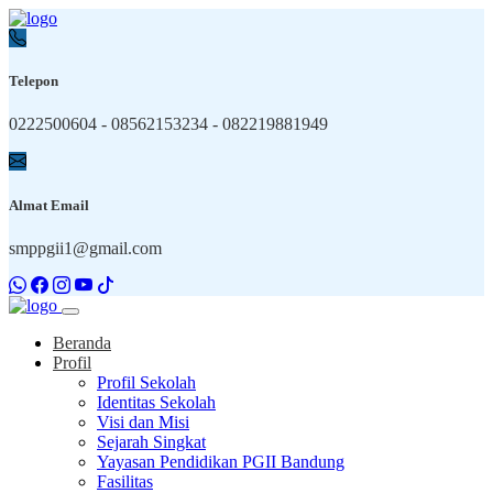
Telepon
0222500604 - 08562153234 - 082219881949
Almat Email
smppgii1@gmail.com
Beranda
Profil
Profil Sekolah
Identitas Sekolah
Visi dan Misi
Sejarah Singkat
Yayasan Pendidikan PGII Bandung
Fasilitas