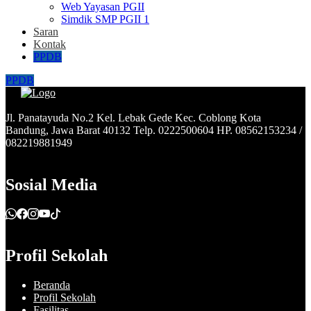
Web Yayasan PGII
Simdik SMP PGII 1
Saran
Kontak
PPDB
PPDB
Jl. Panatayuda No.2 Kel. Lebak Gede Kec. Coblong Kota
Bandung, Jawa Barat 40132 Telp. 0222500604 HP. 08562153234 /
082219881949
Sosial Media
Profil Sekolah
Beranda
Profil Sekolah
Fasilitas