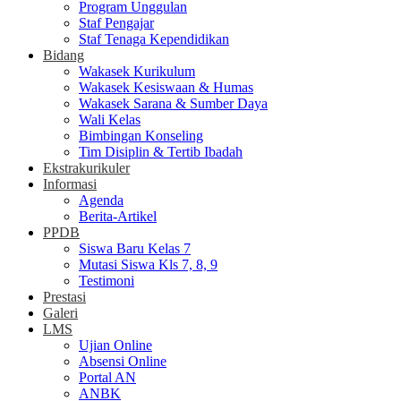
Program Unggulan
Staf Pengajar
Staf Tenaga Kependidikan
Bidang
Wakasek Kurikulum
Wakasek Kesiswaan & Humas
Wakasek Sarana & Sumber Daya
Wali Kelas
Bimbingan Konseling
Tim Disiplin & Tertib Ibadah
Ekstrakurikuler
Informasi
Agenda
Berita-Artikel
PPDB
Siswa Baru Kelas 7
Mutasi Siswa Kls 7, 8, 9
Testimoni
Prestasi
Galeri
LMS
Ujian Online
Absensi Online
Portal AN
ANBK