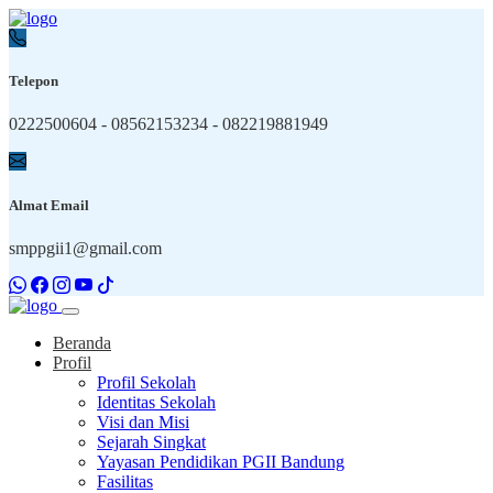
Telepon
0222500604 - 08562153234 - 082219881949
Almat Email
smppgii1@gmail.com
Beranda
Profil
Profil Sekolah
Identitas Sekolah
Visi dan Misi
Sejarah Singkat
Yayasan Pendidikan PGII Bandung
Fasilitas