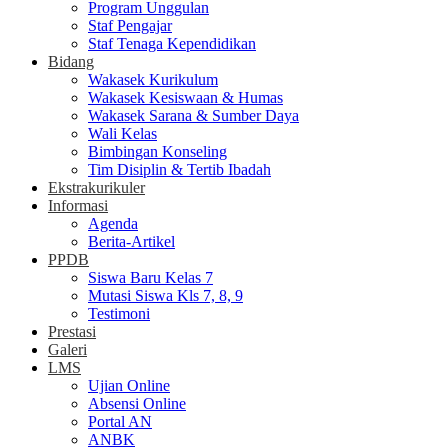
Program Unggulan
Staf Pengajar
Staf Tenaga Kependidikan
Bidang
Wakasek Kurikulum
Wakasek Kesiswaan & Humas
Wakasek Sarana & Sumber Daya
Wali Kelas
Bimbingan Konseling
Tim Disiplin & Tertib Ibadah
Ekstrakurikuler
Informasi
Agenda
Berita-Artikel
PPDB
Siswa Baru Kelas 7
Mutasi Siswa Kls 7, 8, 9
Testimoni
Prestasi
Galeri
LMS
Ujian Online
Absensi Online
Portal AN
ANBK