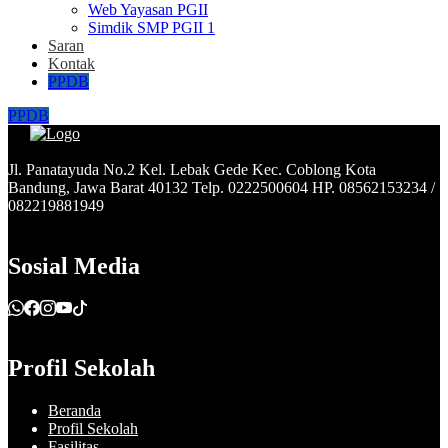
Web Yayasan PGII
Simdik SMP PGII 1
Saran
Kontak
PPDB
PPDB
Jl. Panatayuda No.2 Kel. Lebak Gede Kec. Coblong Kota
Bandung, Jawa Barat 40132 Telp. 0222500604 HP. 08562153234 /
082219881949
Sosial Media
Profil Sekolah
Beranda
Profil Sekolah
Fasilitas