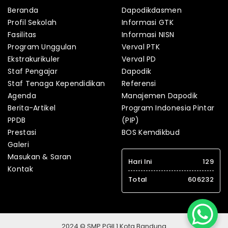
Beranda
Dapodikdasmen
Profil Sekolah
Informasi GTK
Fasilitas
Informasi NISN
Program Unggulan
Verval PTK
Ekstrakurikuler
Verval PD
Staf Pengajar
Dapodik
Staf Tenaga Kependidikan
Referensi
Agenda
Manajemen Dapodik
Berita-Artikel
Program Indonesia Pintar
PPDB
(PIP)
Prestasi
BOS Kemdikbud
Galeri
Masukan & Saran
Hari Ini
129
Kontak
Total
606232
2024 © SMP PGII 1 Kota Bandung