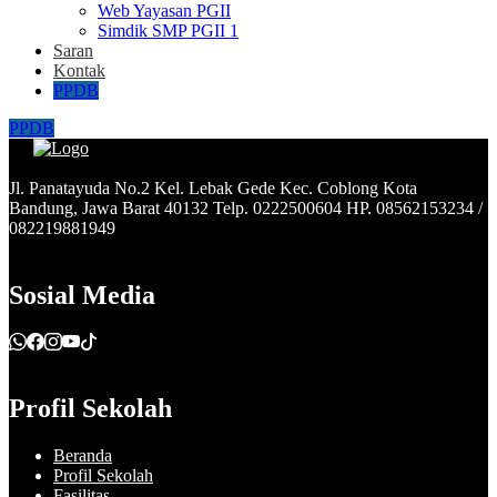
Web Yayasan PGII
Simdik SMP PGII 1
Saran
Kontak
PPDB
PPDB
Jl. Panatayuda No.2 Kel. Lebak Gede Kec. Coblong Kota
Bandung, Jawa Barat 40132 Telp. 0222500604 HP. 08562153234 /
082219881949
Sosial Media
Profil Sekolah
Beranda
Profil Sekolah
Fasilitas