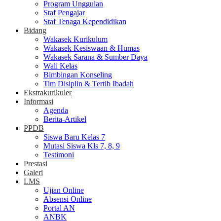
Program Unggulan
Staf Pengajar
Staf Tenaga Kependidikan
Bidang
Wakasek Kurikulum
Wakasek Kesiswaan & Humas
Wakasek Sarana & Sumber Daya
Wali Kelas
Bimbingan Konseling
Tim Disiplin & Tertib Ibadah
Ekstrakurikuler
Informasi
Agenda
Berita-Artikel
PPDB
Siswa Baru Kelas 7
Mutasi Siswa Kls 7, 8, 9
Testimoni
Prestasi
Galeri
LMS
Ujian Online
Absensi Online
Portal AN
ANBK