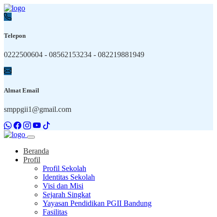
Telepon
0222500604 - 08562153234 - 082219881949
Almat Email
smppgii1@gmail.com
Beranda
Profil
Profil Sekolah
Identitas Sekolah
Visi dan Misi
Sejarah Singkat
Yayasan Pendidikan PGII Bandung
Fasilitas