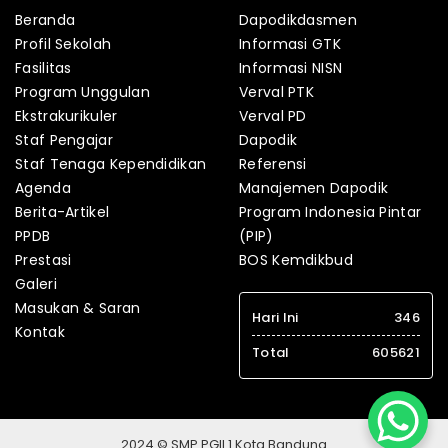
Beranda
Dapodikdasmen
Profil Sekolah
Informasi GTK
Fasilitas
Informasi NISN
Program Unggulan
Verval PTK
Ekstrakurikuler
Verval PD
Staf Pengajar
Dapodik
Staf Tenaga Kependidikan
Referensi
Agenda
Manajemen Dapodik
Berita-Artikel
Program Indonesia Pintar
PPDB
(PIP)
Prestasi
BOS Kemdikbud
Galeri
Masukan & Saran
Hari Ini
346
Kontak
Total
605621
2024 © SMP PGII 1 Kota Bandung