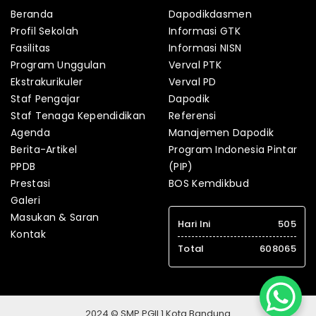
Beranda
Dapodikdasmen
Profil Sekolah
Informasi GTK
Fasilitas
Informasi NISN
Program Unggulan
Verval PTK
Ekstrakurikuler
Verval PD
Staf Pengajar
Dapodik
Staf Tenaga Kependidikan
Referensi
Agenda
Manajemen Dapodik
Berita-Artikel
Program Indonesia Pintar
PPDB
(PIP)
Prestasi
BOS Kemdikbud
Galeri
Masukan & Saran
Hari Ini
505
Kontak
Total
608065
2024 © SMP PGII 1 Kota Bandung