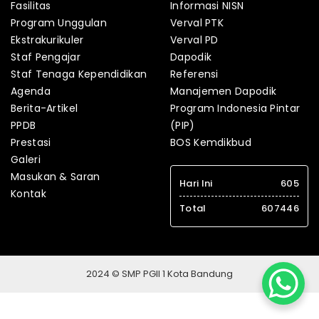
Fasilitas
Informasi NISN
Program Unggulan
Verval PTK
Ekstrakurikuler
Verval PD
Staf Pengajar
Dapodik
Staf Tenaga Kependidikan
Referensi
Agenda
Manajemen Dapodik
Berita-Artikel
Program Indonesia Pintar
PPDB
(PIP)
Prestasi
BOS Kemdikbud
Galeri
Masukan & Saran
Hari Ini
605
Kontak
Total
607446
2024 © SMP PGII 1 Kota Bandung