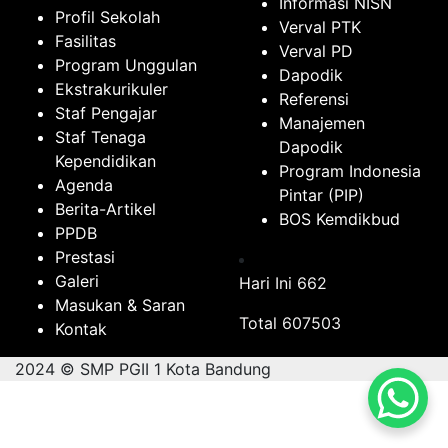
Informasi NISN
Profil Sekolah
Verval PTK
Fasilitas
Verval PD
Program Unggulan
Dapodik
Ekstrakurikuler
Referensi
Staf Pengajar
Manajemen
Staf Tenaga
Dapodik
Kependidikan
Program Indonesia
Agenda
Pintar (PIP)
Berita-Artikel
BOS Kemdikbud
PPDB
Prestasi
Galeri
Hari Ini
662
Masukan & Saran
Total
607503
Kontak
2024 © SMP PGII 1 Kota Bandung