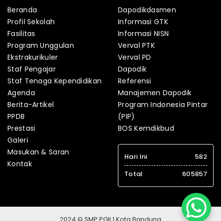
Beranda
Dapodikdasmen
Profil Sekolah
Informasi GTK
Fasilitas
Informasi NISN
Program Unggulan
Verval PTK
Ekstrakurikuler
Verval PD
Staf Pengajar
Dapodik
Staf Tenaga Kependidikan
Referensi
Agenda
Manajemen Dapodik
Berita-Artikel
Program Indonesia Pintar
PPDB
(PIP)
Prestasi
BOS Kemdikbud
Galeri
Masukan & Saran
Hari Ini
582
Kontak
Total
605857
2024 © SMP PGII 1 Kota Bandung