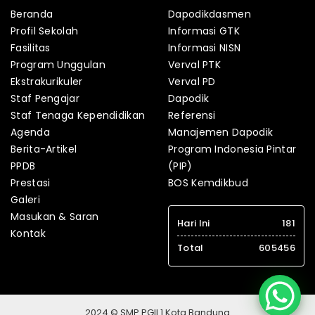
Beranda
Dapodikdasmen
Profil Sekolah
Informasi GTK
Fasilitas
Informasi NISN
Program Unggulan
Verval PTK
Ekstrakurikuler
Verval PD
Staf Pengajar
Dapodik
Staf Tenaga Kependidikan
Referensi
Agenda
Manajemen Dapodik
Berita-Artikel
Program Indonesia Pintar
PPDB
(PIP)
Prestasi
BOS Kemdikbud
Galeri
Masukan & Saran
Hari Ini
181
Kontak
Total
605456
2024 © SMP PGII 1 Kota Bandung