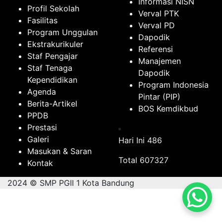
Informasi NISN
Profil Sekolah
Verval PTK
Fasilitas
Verval PD
Program Unggulan
Dapodik
Ekstrakurikuler
Referensi
Staf Pengajar
Manajemen
Staf Tenaga
Dapodik
Kependidikan
Program Indonesia
Agenda
Pintar (PIP)
Berita-Artikel
BOS Kemdikbud
PPDB
Prestasi
Galeri
Hari Ini
486
Masukan & Saran
Total
607327
Kontak
2024 © SMP PGII 1 Kota Bandung