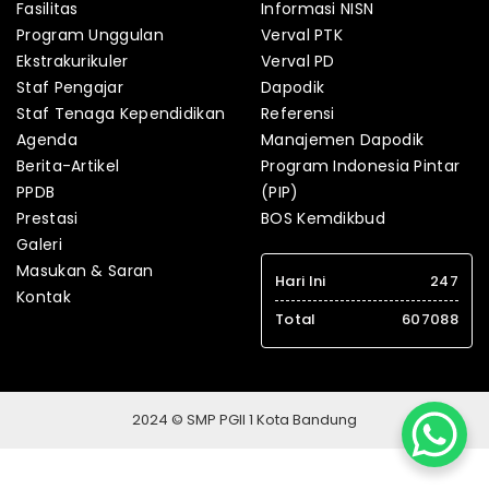
Fasilitas
Informasi NISN
Program Unggulan
Verval PTK
Ekstrakurikuler
Verval PD
Staf Pengajar
Dapodik
Staf Tenaga Kependidikan
Referensi
Agenda
Manajemen Dapodik
Berita-Artikel
Program Indonesia Pintar
PPDB
(PIP)
Prestasi
BOS Kemdikbud
Galeri
Masukan & Saran
Hari Ini
247
Kontak
Total
607088
2024 © SMP PGII 1 Kota Bandung