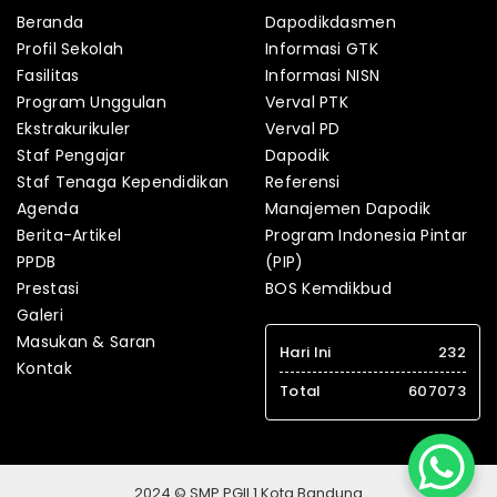
Beranda
Dapodikdasmen
Profil Sekolah
Informasi GTK
Fasilitas
Informasi NISN
Program Unggulan
Verval PTK
Ekstrakurikuler
Verval PD
Staf Pengajar
Dapodik
Staf Tenaga Kependidikan
Referensi
Agenda
Manajemen Dapodik
Berita-Artikel
Program Indonesia Pintar
PPDB
(PIP)
Prestasi
BOS Kemdikbud
Galeri
Masukan & Saran
Hari Ini
232
Kontak
Total
607073
2024 © SMP PGII 1 Kota Bandung