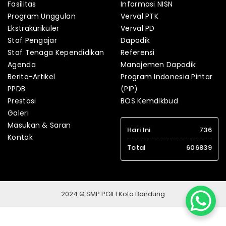
Fasilitas
Informasi NISN
Program Unggulan
Verval PTK
Ekstrakurikuler
Verval PD
Staf Pengajar
Dapodik
Staf Tenaga Kependidikan
Referensi
Agenda
Manajemen Dapodik
Berita-Artikel
Program Indonesia Pintar
PPDB
(PIP)
Prestasi
BOS Kemdikbud
Galeri
Masukan & Saran
Hari Ini
736
Kontak
Total
606839
2024 © SMP PGII 1 Kota Bandung