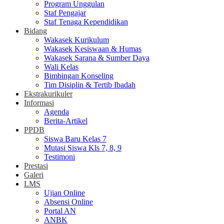
Program Unggulan
Staf Pengajar
Staf Tenaga Kependidikan
Bidang
Wakasek Kurikulum
Wakasek Kesiswaan & Humas
Wakasek Sarana & Sumber Daya
Wali Kelas
Bimbingan Konseling
Tim Disiplin & Tertib Ibadah
Ekstrakurikuler
Informasi
Agenda
Berita-Artikel
PPDB
Siswa Baru Kelas 7
Mutasi Siswa Kls 7, 8, 9
Testimoni
Prestasi
Galeri
LMS
Ujian Online
Absensi Online
Portal AN
ANBK