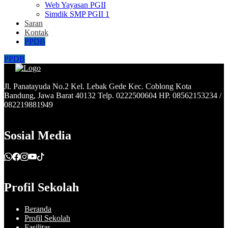
Web Yayasan PGII
Simdik SMP PGII 1
Saran
Kontak
PPDB
PPDB
Jl. Panatayuda No.2 Kel. Lebak Gede Kec. Coblong Kota
Bandung, Jawa Barat 40132 Telp. 0222500604 HP. 08562153234 /
082219881949
Sosial Media
Profil Sekolah
Beranda
Profil Sekolah
Fasilitas