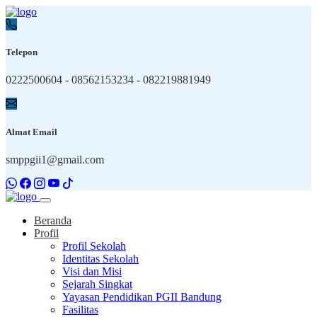
Telepon
0222500604 - 08562153234 - 082219881949
Almat Email
smppgii1@gmail.com
Beranda
Profil
Profil Sekolah
Identitas Sekolah
Visi dan Misi
Sejarah Singkat
Yayasan Pendidikan PGII Bandung
Fasilitas