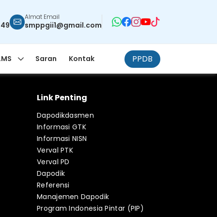
Almat Email
949
smppgii1@gmail.com
PPDB
LMS
Saran
Kontak
Link Penting
Dapodikdasmen
Informasi GTK
Informasi NISN
Verval PTK
Verval PD
Dapodik
Referensi
Manajemen Dapodik
Program Indonesia Pintar (PIP)