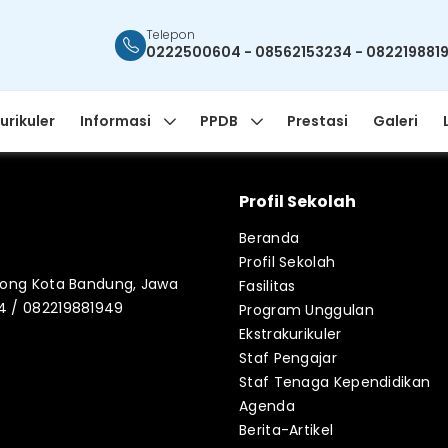
Telepon
0222500604 - 08562153234 - 082219881
urikuler
Informasi
PPDB
Prestasi
Galeri
Profil Sekolah
Beranda
Profil Sekolah
blong Kota Bandung, Jawa
Fasilitas
34 / 082219881949
Program Unggulan
Ekstrakurikuler
Staf Pengajar
Staf Tenaga Kependidikan
Agenda
Berita-Artikel