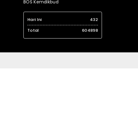
BOS Kemdikbud
Hari Ini
432
Total
604898