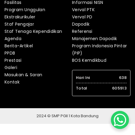
Fasilitas
Informasi NISN
Program Unggulan
Verval PTK
Ekstrakurikuler
Verval PD
Staf Pengajar
Dapodik
Staf Tenaga Kependidikan
Referensi
Agenda
Manajemen Dapodik
Berita-Artikel
Program Indonesia Pintar
PPDB
(PIP)
Prestasi
BOS Kemdikbud
Galeri
Masukan & Saran
Hari Ini
638
Kontak
Total
605913
2024 © SMP PGII 1 Kota Bandung