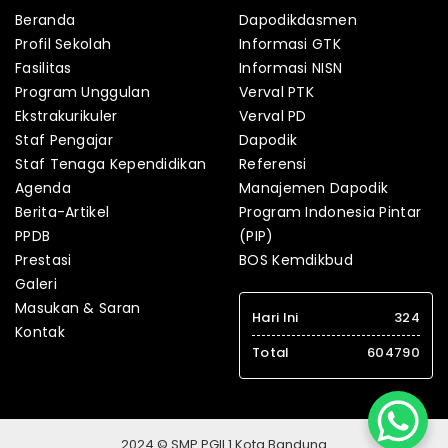
Beranda
Dapodikdasmen
Profil Sekolah
Informasi GTK
Fasilitas
Informasi NISN
Program Unggulan
Verval PTK
Ekstrakurikuler
Verval PD
Staf Pengajar
Dapodik
Staf Tenaga Kependidikan
Referensi
Agenda
Manajemen Dapodik
Berita-Artikel
Program Indonesia Pintar
PPDB
(PIP)
Prestasi
BOS Kemdikbud
Galeri
Masukan & Saran
Hari Ini
324
Kontak
Total
604790
2024 © SMP PGII 1 Kota Bandung