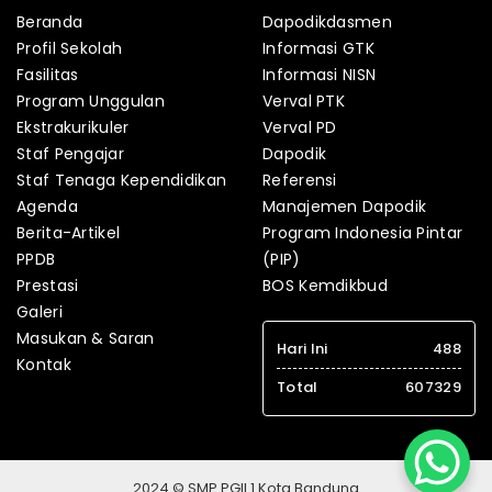
Beranda
Dapodikdasmen
Profil Sekolah
Informasi GTK
Fasilitas
Informasi NISN
Program Unggulan
Verval PTK
Ekstrakurikuler
Verval PD
Staf Pengajar
Dapodik
Staf Tenaga Kependidikan
Referensi
Agenda
Manajemen Dapodik
Berita-Artikel
Program Indonesia Pintar
PPDB
(PIP)
Prestasi
BOS Kemdikbud
Galeri
Masukan & Saran
Hari Ini
488
Kontak
Total
607329
2024 © SMP PGII 1 Kota Bandung