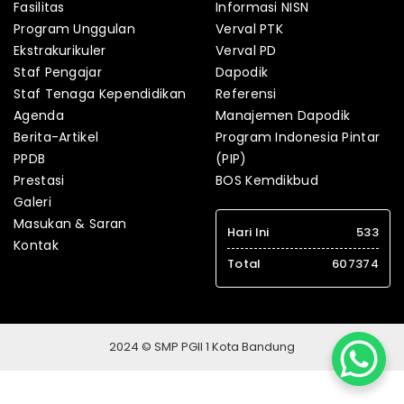
Fasilitas
Informasi NISN
Program Unggulan
Verval PTK
Ekstrakurikuler
Verval PD
Staf Pengajar
Dapodik
Staf Tenaga Kependidikan
Referensi
Agenda
Manajemen Dapodik
Berita-Artikel
Program Indonesia Pintar
PPDB
(PIP)
Prestasi
BOS Kemdikbud
Galeri
Masukan & Saran
Hari Ini
533
Kontak
Total
607374
2024 © SMP PGII 1 Kota Bandung