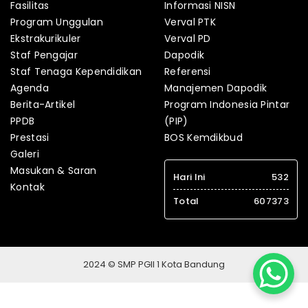
Fasilitas
Informasi NISN
Program Unggulan
Verval PTK
Ekstrakurikuler
Verval PD
Staf Pengajar
Dapodik
Staf Tenaga Kependidikan
Referensi
Agenda
Manajemen Dapodik
Berita-Artikel
Program Indonesia Pintar
PPDB
(PIP)
Prestasi
BOS Kemdikbud
Galeri
Masukan & Saran
Hari Ini
532
Kontak
Total
607373
2024 © SMP PGII 1 Kota Bandung