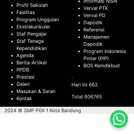
Informasi NISN
Profil Sekolah
Verval PTK
Fasilitas
Verval PD
Program Unggulan
Dapodik
Ekstrakurikuler
Referensi
Staf Pengajar
Manajemen
Staf Tenaga
Dapodik
Kependidikan
Program Indonesia
Agenda
Pintar (PIP)
Berita-Artikel
BOS Kemdikbud
PPDB
Prestasi
Galeri
Hari Ini
662
Masukan & Saran
Total
606765
Kontak
2024 © SMP PGII 1 Kota Bandung