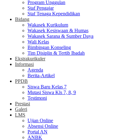
Program Unggulan
Staf Pengajar
Staf Tenaga Kependidikan
Bidang
Wakasek Kurikulum
Wakasek Kesiswaan & Humas
Wakasek Sarana & Sumber Daya
Wali Kelas
Bimbingan Konseling
Tim Disiplin & Tertib Ibadah
Ekstrakurikuler
Informasi
Agenda
Berita-Artikel
PPDB
Siswa Baru Kelas 7
Mutasi Siswa Kls 7, 8, 9
Testimoni
Prestasi
Galeri
LMS
Ujian Online
Absensi Online
Portal AN
ANBK