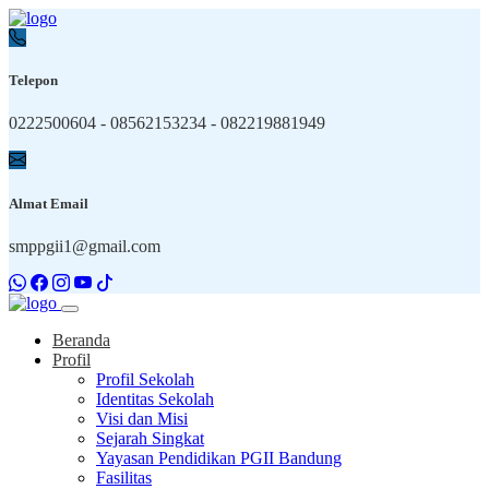
Telepon
0222500604 - 08562153234 - 082219881949
Almat Email
smppgii1@gmail.com
Beranda
Profil
Profil Sekolah
Identitas Sekolah
Visi dan Misi
Sejarah Singkat
Yayasan Pendidikan PGII Bandung
Fasilitas