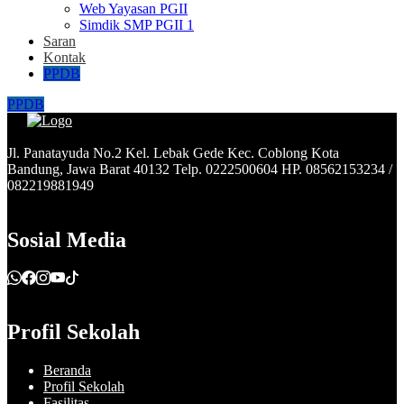
Web Yayasan PGII
Simdik SMP PGII 1
Saran
Kontak
PPDB
PPDB
Jl. Panatayuda No.2 Kel. Lebak Gede Kec. Coblong Kota
Bandung, Jawa Barat 40132 Telp. 0222500604 HP. 08562153234 /
082219881949
Sosial Media
Profil Sekolah
Beranda
Profil Sekolah
Fasilitas