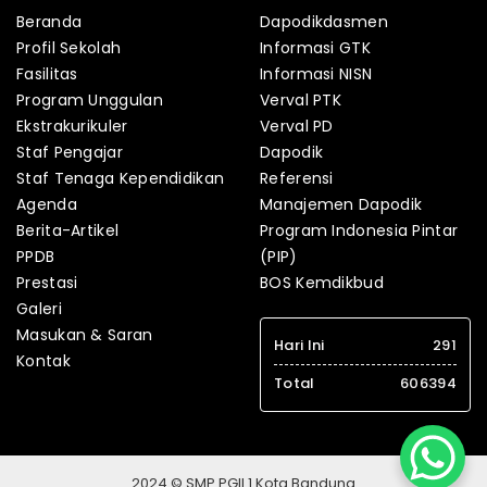
Beranda
Dapodikdasmen
Profil Sekolah
Informasi GTK
Fasilitas
Informasi NISN
Program Unggulan
Verval PTK
Ekstrakurikuler
Verval PD
Staf Pengajar
Dapodik
Staf Tenaga Kependidikan
Referensi
Agenda
Manajemen Dapodik
Berita-Artikel
Program Indonesia Pintar
PPDB
(PIP)
Prestasi
BOS Kemdikbud
Galeri
Masukan & Saran
Hari Ini
291
Kontak
Total
606394
2024 © SMP PGII 1 Kota Bandung