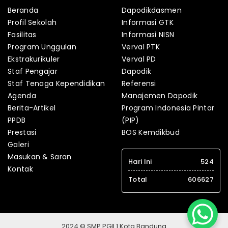
Beranda
Dapodikdasmen
Profil Sekolah
Informasi GTK
Fasilitas
Informasi NISN
Program Unggulan
Verval PTK
Ekstrakurikuler
Verval PD
Staf Pengajar
Dapodik
Staf Tenaga Kependidikan
Referensi
Agenda
Manajemen Dapodik
Berita-Artikel
Program Indonesia Pintar
PPDB
(PIP)
Prestasi
BOS Kemdikbud
Galeri
Masukan & Saran
Hari Ini
524
Kontak
Total
606627
2024 © SMP PGII 1 Kota Bandung