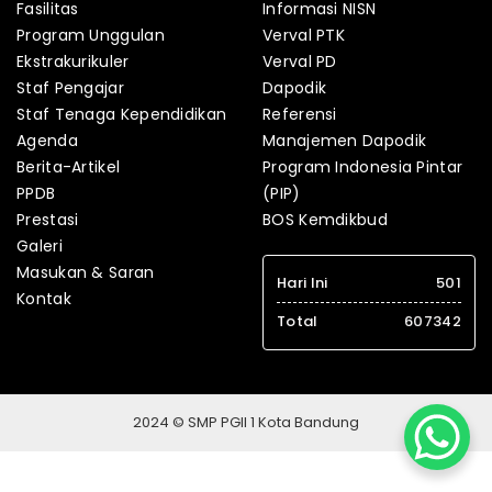
Fasilitas
Informasi NISN
Program Unggulan
Verval PTK
Ekstrakurikuler
Verval PD
Staf Pengajar
Dapodik
Staf Tenaga Kependidikan
Referensi
Agenda
Manajemen Dapodik
Berita-Artikel
Program Indonesia Pintar
PPDB
(PIP)
Prestasi
BOS Kemdikbud
Galeri
Masukan & Saran
Hari Ini
501
Kontak
Total
607342
2024 © SMP PGII 1 Kota Bandung