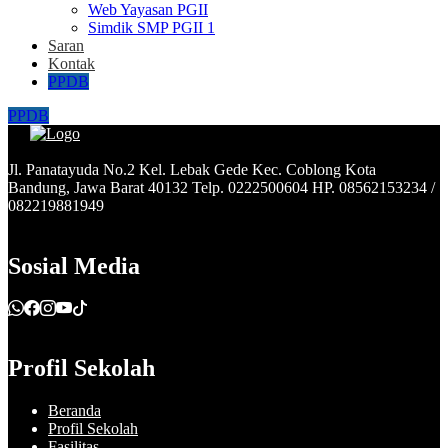
Web Yayasan PGII
Simdik SMP PGII 1
Saran
Kontak
PPDB
PPDB
Jl. Panatayuda No.2 Kel. Lebak Gede Kec. Coblong Kota
Bandung, Jawa Barat 40132 Telp. 0222500604 HP. 08562153234 /
082219881949
Sosial Media
Profil Sekolah
Beranda
Profil Sekolah
Fasilitas