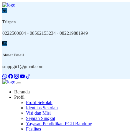
Telepon
0222500604 - 08562153234 - 082219881949
Almat Email
smppgii1@gmail.com
Beranda
Profil
Profil Sekolah
Identitas Sekolah
Visi dan Misi
Sejarah Singkat
Yayasan Pendidikan PGII Bandung
Fasilitas