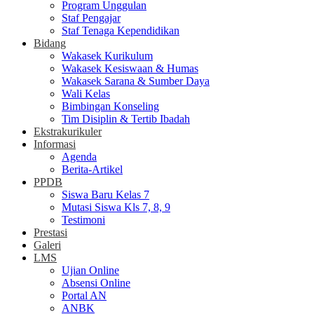
Program Unggulan
Staf Pengajar
Staf Tenaga Kependidikan
Bidang
Wakasek Kurikulum
Wakasek Kesiswaan & Humas
Wakasek Sarana & Sumber Daya
Wali Kelas
Bimbingan Konseling
Tim Disiplin & Tertib Ibadah
Ekstrakurikuler
Informasi
Agenda
Berita-Artikel
PPDB
Siswa Baru Kelas 7
Mutasi Siswa Kls 7, 8, 9
Testimoni
Prestasi
Galeri
LMS
Ujian Online
Absensi Online
Portal AN
ANBK