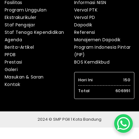
Fasilitas
Informasi NISN
Program Unggulan
Verval PTK
Ekstrakurikuler
Verval PD
Staf Pengajar
Dapodik
Staf Tenaga Kependidikan
Referensi
Agenda
Manajemen Dapodik
Berita-Artikel
Program Indonesia Pintar
PPDB
(PIP)
Prestasi
BOS Kemdikbud
Galeri
Masukan & Saran
Hari Ini
150
Kontak
Total
606991
2024 © SMP PGII 1 Kota Bandung