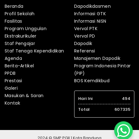
Beranda
Dapodikdasmen
Profil Sekolah
Informasi GTK
Fasilitas
Informasi NISN
Program Unggulan
Verval PTK
Ekstrakurikuler
Verval PD
Staf Pengajar
Dapodik
Staf Tenaga Kependidikan
Referensi
Agenda
Manajemen Dapodik
Berita-Artikel
Program Indonesia Pintar
PPDB
(PIP)
Prestasi
BOS Kemdikbud
Galeri
Masukan & Saran
Hari Ini
494
Kontak
Total
607335
2024 © SMP PGII 1 Kota Bandung