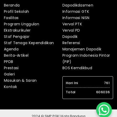
Beranda
Dapodikdasmen
Profil Sekolah
Informasi GTK
Fasilitas
Informasi NISN
Program Unggulan
Verval PTK
Ekstrakurikuler
Verval PD
Staf Pengajar
Dapodik
Staf Tenaga Kependidikan
Referensi
Agenda
Manajemen Dapodik
Berita-Artikel
Program Indonesia Pintar
PPDB
(PIP)
Prestasi
BOS Kemdikbud
Galeri
Masukan & Saran
Hari Ini
761
Kontak
Total
606036
2024 © SMP PGII 1 Kota Bandung